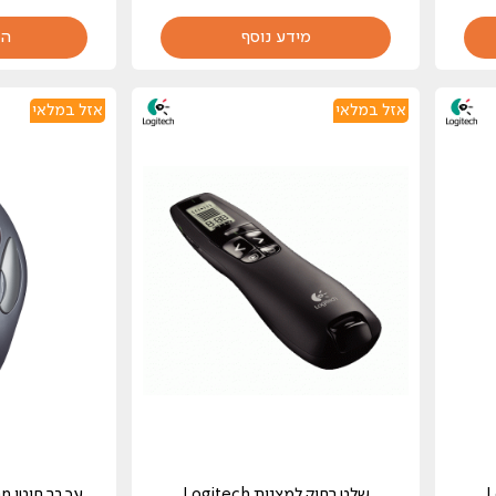
מידע נוסף
הו
אזל במלאי
אזל במלאי
Log
שלט רחוק ‏למצגות Logitech
‏עכ