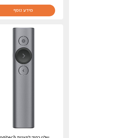
מידע נוסף
שלט רחוק ‏למצגות itech