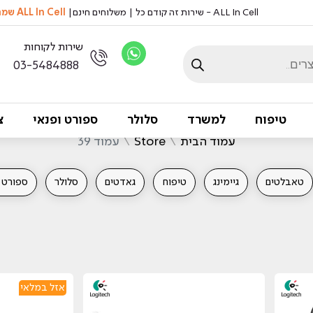
ALL In Cell - שירות זה קודם כל | משלוחים חינם|
ALL In Cell שמה דגש על שמירה על איכות הסביבה, אצלנו לא מדפיסים ניירות
שירות לקוחות
03-5484888
טיפוח
למשרד
סלולר
ספורט ופנאי
צ
עמוד הבית
\
Store
\
עמוד 39
טאבלטים
גיימינג
טיפוח
גאדטים
סלולר
ספורט ו
אזל במלאי