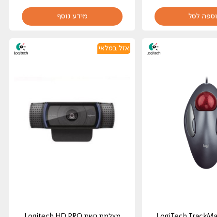
ספה לסל
מידע נוסף
אזל במלאי
בר חוטי LogiTech TrackMan
מצלמת רשת Logitech HD PRO