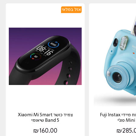
אזל במלאי
מצלמה ‏פיתוח מיידי Fuji Instax
צמיד כושר Xiaomi Mi Smart
Min פוג'י
Band 5 שיאומי
₪
160.00
₪
285.