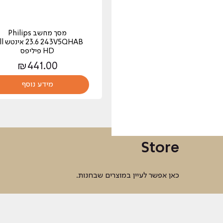
מסך מחשב Philips
43V5QHAB
HD פיליפס
₪
441.00
מידע נוסף
Store
כאן אפשר לעיין במוצרים שבחנות.