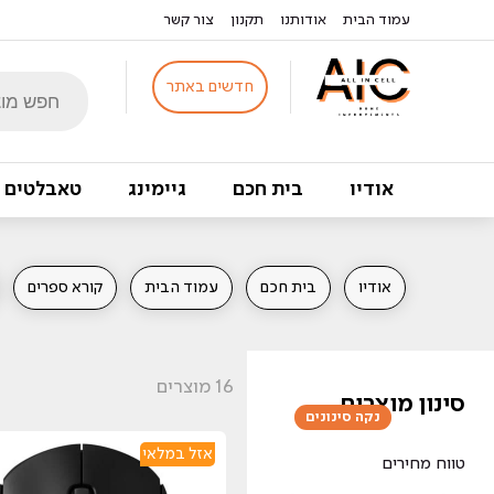
עמוד הבית
אודותנו
תקנון
צור קשר
Products
חדשים באתר
search
אודיו
בית חכם
גיימינג
טאבלטים
אודיו
בית חכם
עמוד הבית
קורא ספרים
16
מוצרים
סינון מוצרים
נקה סינונים
אזל במלאי
טווח מחירים