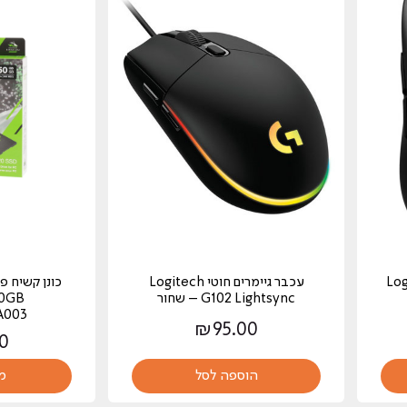
Logite
עכבר גיימרים חוטי Logitech
G102 Lightsync – שחור
50GB
A003
₪
95.00
0
הוספה לסל
מ