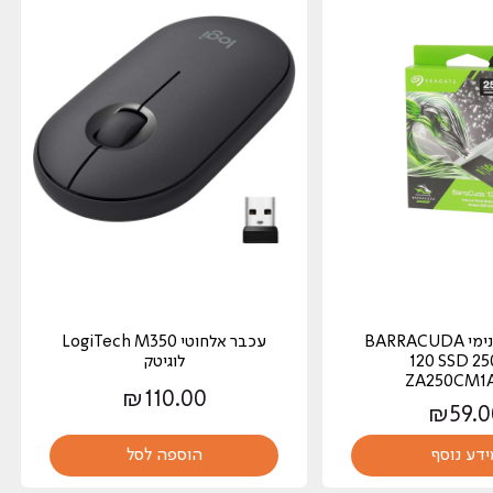
כונן קשיח פנימי BARRACUDA
עכבר אלחוטי LogiTech M350
120 SSD 2
לוגיטק
ZA250CM1
₪
110.00
₪
59.0
ידע נוסף
הוספה לסל