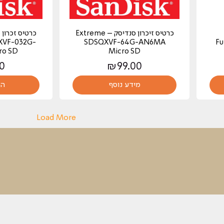
כרטיס זיכרון סנדיסק – Extreme
2 ‏23.6 ‏אינטש Full
SDSQXVF-64G-AN6MA
XVF-032G-
ro SD
Micro SD
0
₪
99.00
מידע נוסף
הו
Load More