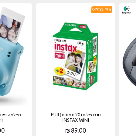
אזל במלאי
סרט צילום (ׁ20 תמונות) FUJI
INSTAX MINI
i 11
00
₪
89.00