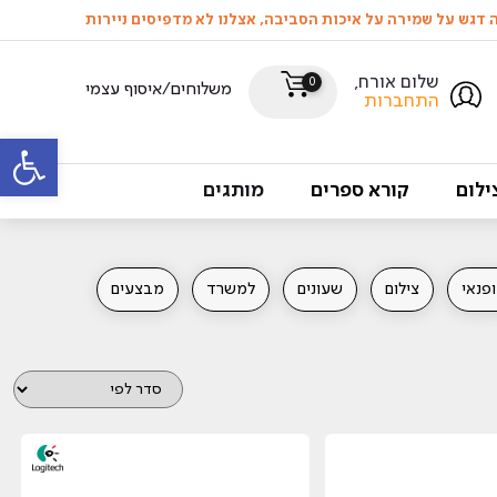
שלום אורח,
0
משלוחים/איסוף עצמי
התחברות
פתח סרגל
ילום
קורא ספרים
מותגים
פנאי
צילום
שעונים
למשרד
מבצעים