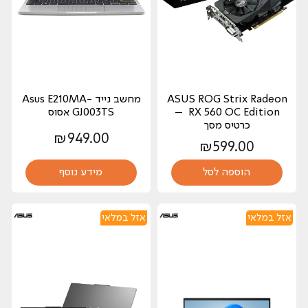
ASUS ROG Strix Radeon
מחשב נייד Asus E210MA-
RX 560 OC Edition –
GJ003TS אסוס
כרטיס מסך
₪
949.00
₪
599.00
הוספה לסל
מידע נוסף
אזל במלאי
אזל במלאי