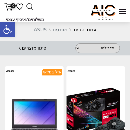
0
סינ
משלוחים/איסוף עצמי
פתח סרגל
עמוד הבית
\
מותגים
\
ASUS
סינון מוצרים >
אזל במלאי