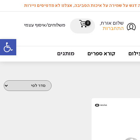
שלום אורח,
0
משלוחים/איסוף עצמי
התחברות
פתח סרגל
ילום
קורא ספרים
מותגים