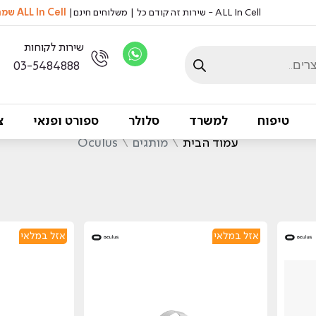
ALL In Cell - שירות זה קודם כל | משלוחים חינם|
ALL In Cell שמה דגש על שמירה על איכות הסביבה, אצלנו לא מדפיסים ניירות
שירות לקוחות
03-5484888
טיפוח
למשרד
סלולר
ספורט ופנאי
צ
עמוד הבית
\
מותגים
\
Oculus
אזל במלאי
אזל במלאי