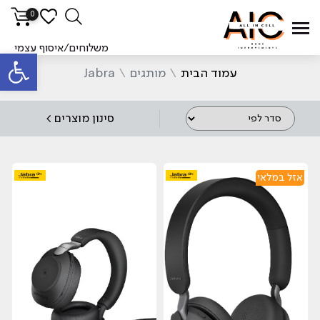
0
סינ
משלוחים/איסוף עצמי
פתח סרגל
עמוד הבית
\
מותגים
\
Jabra
סינון מוצרים >
אזל במלאי