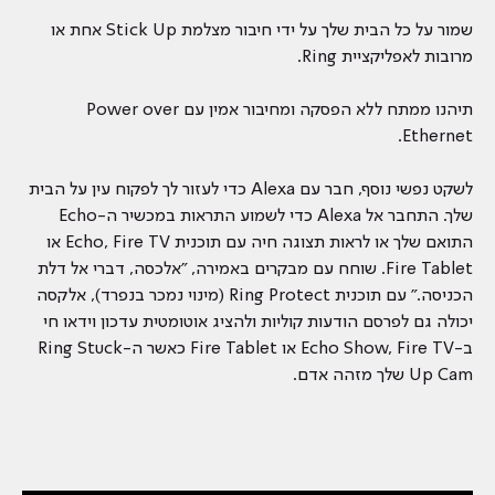
שמור על כל הבית שלך על ידי חיבור מצלמת Stick Up אחת או
מרובות לאפליקציית Ring.
תיהנו ממתח ללא הפסקה ומחיבור אמין עם Power over
Ethernet.
לשקט נפשי נוסף, חבר עם Alexa כדי לעזור לך לפקוח עין על הבית
שלך. התחבר אל Alexa כדי לשמוע התראות במכשיר ה-Echo
התואם שלך או לראות תצוגה חיה עם תוכנית Echo, Fire TV או
Fire Tablet. שוחח עם מבקרים באמירה, "אלכסה, דברי אל דלת
הכניסה." עם תוכנית Ring Protect (מינוי נמכר בנפרד), אלקסה
יכולה גם לפרסם הודעות קוליות ולהציג אוטומטית עדכון וידאו חי
ב-Echo Show, Fire TV או Fire Tablet כאשר ה-Ring Stuck
Up Cam שלך מזהה אדם.