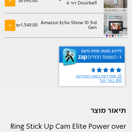
+
₪
590.00
Doorbell דור 4
Amazon Echo Show 10 3rd
+
₪
1,349.00
Gen
תיאור מוצר
Ring Stick Up Cam Elite Power over