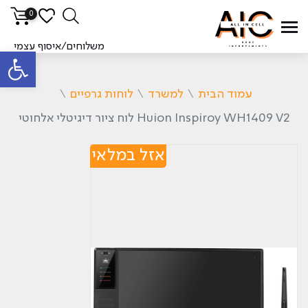
0
משלוחים/איסוף עצמי
פתח סרגל
עמוד הבית
\
למשרד
\
לוחות גרפיים
\
Huion Inspiroy WH1409 V2 לוח ציור דיגיטלי אלחוטי
אזל במלאי