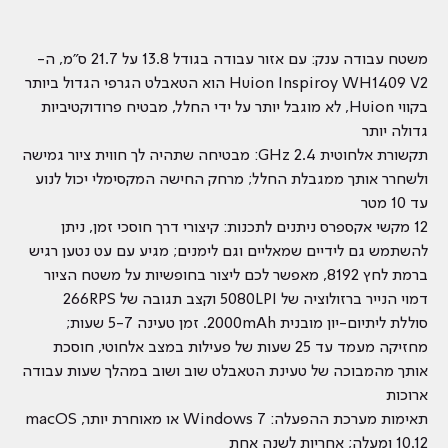
משטח עבודה ענק: עם אזור עבודה בגודל 13.8 על 21.7 ס"מ, ה-
Huion Inspiroy WH1409 V2 הוא הטאבלט הגרפי הגדול ביותר
בקווי Huion, לא מוגבל יותר על ידי החלל, מבטיח פרודוקטיביות
גדולה יותר
תקשורת אלחוטית 2.4 GHz: מבטיחה שתהיה לך חווית ציור גמישה
ולשחרר אותך ממגבלת החלל; מרחק החישה המקסימלי יכול לנוע
עד 10 מטר
12 מקשי אקספרס ניתנים לתכנות: קיצורי דרך חוסכי זמן, ניתן
להשתמש גם לידיים שמאליים וגם לימנים; מגיע עם עט נטען רגיש
ברמת לחץ 8192, מאפשר לכם ליצור בחופשיות על משטח הציור
דמוי הנייר ברזולוציה של 5080LPI וקצב תגובה של 266RPS
סוללת ליתיום-יון מובנית 2000mAh. זמן טעינה 5-7 שעות;
מחזיקה מעמד עד 25 שעות של פעילות במצב אלחוטי, חוסכת
אותך מהמבוכה של טעינת הטאבלט שוב ושוב במהלך שעות עבודה
ארוכות
תאימות מערכת ההפעלה: Windows 7 או מאוחרת יותר, macOS
10.12 ומעלה; אחריות לשנה אחת