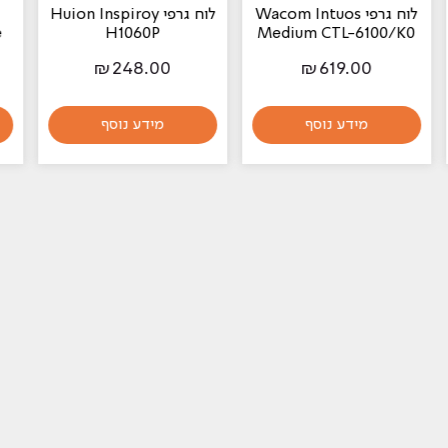
Waco
לוח גרפי Huion Inspiroy
לוח גרפי Wacom
Bamboo Folio Large
H1060P
Me
₪
629.00
₪
248.00
מידע נוסף
הוספה לסל