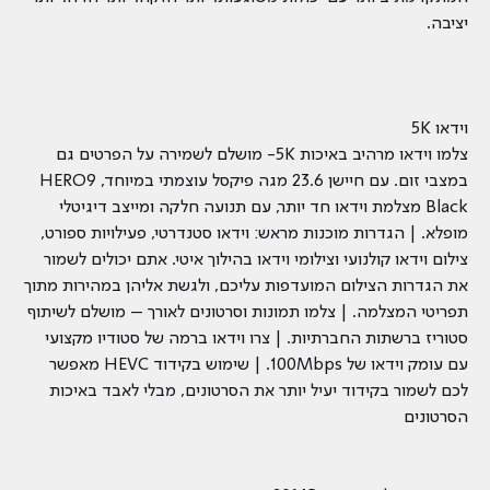
יציבה.
וידאו 5K
צלמו וידאו מרהיב באיכות 5K- מושלם לשמירה על הפרטים גם
במצבי זום. עם חיישן 23.6 מגה פיקסל עוצמתי במיוחד, HERO9
Black מצלמת וידאו חד יותר, עם תנועה חלקה ומייצב דיגיטלי
מופלא. | הגדרות מוכנות מראש: וידאו סטנדרטי, פעילויות ספורט,
צילום וידאו קולנועי וצילומי וידאו בהילוך איטי. אתם יכולים לשמור
את הגדרות הצילום המועדפות עליכם, ולגשת אליהן במהירות מתוך
תפריטי המצלמה. | צלמו תמונות וסרטונים לאורך – מושלם לשיתוף
סטוריז ברשתות החברתיות. | צרו וידאו ברמה של סטודיו מקצועי
עם עומק וידאו של 100Mbps. | שימוש בקידוד HEVC מאפשר
לכם לשמור בקידוד יעיל יותר את הסרטונים, מבלי לאבד באיכות
הסרטונים