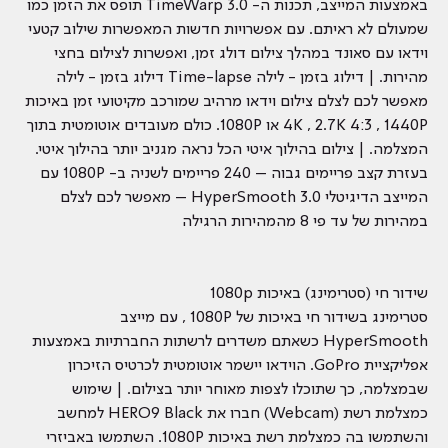
באמצעות המייצב, תכנות ה- TimeWarp 3.0 תופס את הזמן כמו
שמעולם לא ראיתם. עם אפשרויות חדשות המאפשרות שילוב קטעי
וידאו עם סאונד במהלך צילום דולג זמן, ואפשרות לצילום בחצי
מהירות. | דילוג בזמן - לילה Time-lapse דילוג בזמן - לילה
מאפשר לכם לצלם צילום וידאו מרהיב שמורכב מקיטועי זמן באיכות
4K , 2.7K 4:3 , 1440P או 1080P. כולם מעובדים אוטומטית בתוך
המצלמה. | צילום בהילוך איטי הכל נראה מגניב יותר בהילוך איטי.
בעזרת קצב פריימים גבוה – 240 פריימים לשניה ב- 1080P עם
המייצב הדיגיטלי HyperSmooth 3.0 – מאפשר לכם לצלם
במהירות של עד פי 8 מהמהירות הרגילה
שידור חי (סטרימינג) באיכות 1080p
סטרימינג בשידור חי באיכות של 1080P , עם מייצב
HyperSmooth כשאתם משדרים לרשתות החברתיות באמצעות
אפליקציית GoPro. הוידאו יישמר אוטומטית לכרטיס הזיכרון
שבמצלמה, כך שתוכלו לצפות מאוחר יותר בצילום. | שימוש
כמצלמת רשת (Webcam) חברו את HERO9 Black למחשב
והשתמשו בה כמצלמת רשת באיכות 1080P. השתמשו באביזרי