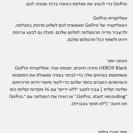
GoPro כדי להציב את מצלמת הגופרו בדרך שנוחה לכם.
אפליקציית GoPro
האפליקציה של GoPro מאפשרת לכם לשלוט מרחוק במצלמה,
ולהעביר מדיה מהמצלמה לטלפון שלכם. תוכלו גם לבצע עריכות
וידאו ולשתף הכל מהטלפון שלכם.
חכמה יותר
HERO9 Black מזהה חיוכים, מצמוץ ועוד. אפליקציית GoPro
משתמשת בפרטים אלה כדי לבחור בצורה מושכלת את התמונות
והסרטונים הטובים ביותר שלכם כדי ליצור סיפורי וידאו מדהימים.
שליטה קולית | עברו למצב “ללא ידיים” עם 14 פקודות קוליות כמו
"GoPro, start recording." או העירו את המצלמה עם "GoPro,
turn on." (*לא תומך בעברית).
יותר מצבי צילום