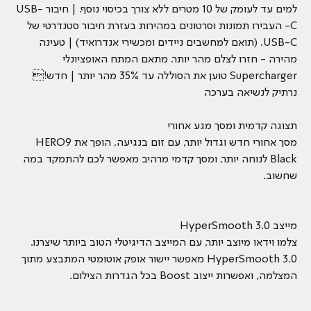
למים עד לעומק של 10 מטרים ללא צורך בכיסוי נוסף. | חיבור USB-
C- העבירו תמונות וסרטונים במהירות בעזרת חיבור סטנדרטי של
USB-C. (תואם למחשבים ניידים ומכשירי אנדרואיד) | טעינה
מהירה - חזרו לצלם מהר יותר. מתאם המתח האופציונלי
Supercharger טוען את הסוללה עד 35% מהר יותר | חדש!
נרתיק לנשיאה בערכה
תצוגה קדמית ומסך מגע אחורי
מסך אחורי חדש וגדול יותר, עם זום בנגיעה, הופך את HERO9
Black לנוחה יותר, ומסך קדמי מרהיב מאפשר לכם להתמקד במה
שחשוב.
מייצב HyperSmooth 3.0
צלמו וידאו מיוצב יותר, עם המייצב הדיגיטלי הטוב ביותר שיצרנו.
HyperSmooth 3.0 מאפשר יישור אופק אוטומטי המתבצע מתוך
המצלמה, ואפשרות ייצוב Boost בכל הגדרות הצילום.