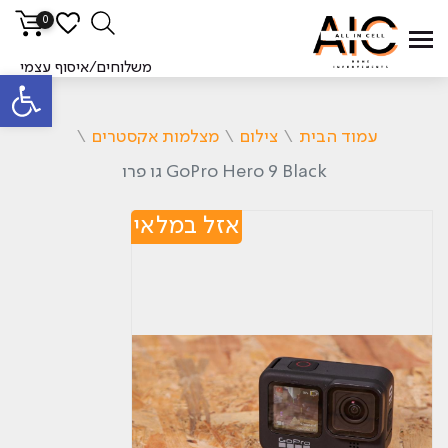
0
משלוחים/איסוף עצמי
פתח סרגל
עמוד הבית
\
צילום
\
מצלמות אקסטרים
\
GoPro Hero 9 Black גו פרו
אזל במלאי