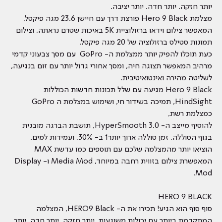
יותר חזקה. יותר חדה. יותר יציבה.
מצלמת Hero 9 Black פורצת דרך עם חיישן 23.6 מגה פיקסל,
המאפשר צילום וידאו ברזולוציית 5K באיכות שטרם נראתה, וצילום
תמונות סטילס ברזולוציה של 20 מגה פיקסל.
כעת תוכלו להפיק יותר ממצלמת ה- GoPro עם מסך צבעוני קדמי
מרהיב המאפשר תצוגה חיה, ומסך אחורי גדול יותר עם זום בנגיעה,
לשליטה מהירה ואינטואיטיבית.
Hero 9 Black מגיעה עם שלל תכונות חדשות הכוללות
HindSight, תמיכה בשידור חי, ושימוש במצלמת ה GoPro
כמצלמת רשת,
להוסיף מייצב ה- HyperSmooth 3.0, תושבת הברגה מובנית
בגוף הסוללה, זמן סוללה ארוך יותר1 ב- 30%, ועמידות למים.
הוציאו יותר מהמצלמה שלכם עם תוספים כמו עדשת MAX
המאפשרת צילום בזווית רחבה במיוחד, Media Mod ו- Display
Mod.
HERO 9 BLACK
סוף סוף הוא הגיע! תכירו את ה- HERO9 Black, המצלמה
המתקדמת ביותר עם יכולות משוגעות. יותר חזקה. יותר חדה. יותר