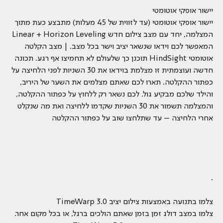
יישור אופקי אוטומטי
יישור אופקי אוטומטי (עד לזווית של 45 מעלות) מתבצע כעת מתוך
המצלמה, יחד עם מצב צילום חדש Linear + Horizon Leveling
המאפשר לכם וידאו שנשאר יציב וישר בכל מצב. | מצב הקלטה
אוטומטי HindSight תוכנן כך שלעולם לא תחמיצו אף רגע. תכונה
חדשה ועוצמתית זו מצלמת בוידאו את 30 השניות לפני הלחיצה על
כפתור ההקלטה. תארו לכם שאתם מצלמים את השער של היריב,
והילד שלכם מבקיע גול. לכם נשאר רק ללחוץ על כפתור ההקלטה,
והמצלמה תשמור את 30 השניות שקדמו ללחיצה ואת מה שנקלט
אחרי הלחיצה – עד שתלחצו שוב על כפתור ההקלטה
.
צלמו בתנועה באמצעות צילום יציב TimeWarp 3.0
צלמו במצב דולג זמן בזמן שאתם הולכים ברגל, או בכל מקום אחר.