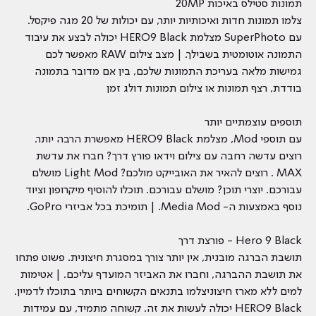
תמונות סטילס באיכות 20MP
צלמו תמונות חדות ואיכותיות יותר, עם יכולות של 20 מגה פיקסל.
עם SuperPhoto מצלמת HERO9 Black יכולה לבצע את עיבוד
התמונה אוטומטית בשבילך. | מצב צילום RAW מאפשר לכם
גמישות מלאה בעריכת התמונות שלכם, בין אם מדובר בתמונה
בודדת, רצף תמונות או צילום תמונות דולג זמן
תוספים עוצמתיים יותר
עם תוספי Mod, מצלמת HERO9 Black מאפשרת הרבה יותר.
רוצים עדשה רחבה עם צילום וידאו פורץ דרך? חברו את עדשת
MAX . רוצים להאיר את האובייקט מולכם? Light Mod מושלם
עבורכם. יוצרי תוכן? מושלם עבורכם. תוכלו להוסיף מיקרופון וציוד
נוסף באמצעות ה- Media Mod. | תומיכת בכל אביזרי GoPro.
Hero 9 Black - פורצת דרך
תושבת הברגה מובנית, אין יותר צורך במסגרת חיצונית. פשוט פתחו
את תושבת ההברגה, וחברו את האביזר המועדף עליכם. | אטימות
למים ללא מארז חיצוניצלמו בתנאים הקשוחים ביותר בתוכלו לדמיין.
HERO9 Black יכולה לעשות את זה. קשוחה מתמיד, עם עמידות