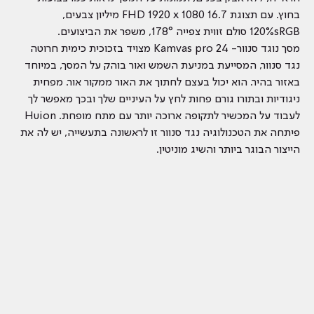
בחוץ. עם תצוגת FHD 1920 x 1080 16.7 מיליון צבעים,
120%sRGB סולם זווית צפייה 178°, משפר את הביצועים.
מסך נוגד סנוור- Kamvas pro 24 מצויד בזכוכית כימית חרוטה
נגד סנוור, המסייעת במניעת השמש ואור בוהק על המסך, במיוחד
באזור בהיר. הוא יכול בעצם לחתוך את האור ממקור אור. מפחית
ניגודיות ובתורו גורם פחות לחץ על העיניים שלך ובכך מאפשר לך
לעבוד על המכשיר לתקופה ארוכה יותר עם מתח מופחת. Huion
פיתחה את הטכנולוגיה נגד סנוור זו לראשונה בתעשייה, יש לה את
הייצור הבוגר ביותר והשיג מוניטין.