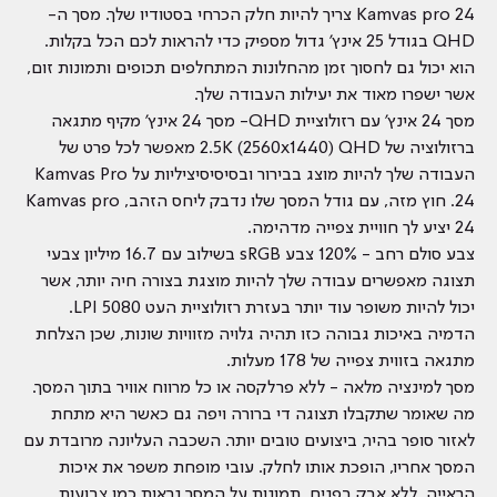
Kamvas pro 24 צריך להיות חלק הכרחי בסטודיו שלך. מסך ה-
QHD בגודל 25 אינץ' גדול מספיק כדי להראות לכם הכל בקלות.
הוא יכול גם לחסוך זמן מהחלונות המתחלפים תכופים ותמונות זום,
אשר ישפרו מאוד את יעילות העבודה שלך.
מסך 24 אינץ' עם רזולוציית QHD- מסך 24 אינץ' מקיף מתגאה
ברזולוציה של 2.5K (2560x1440) QHD מאפשר לכל פרט של
העבודה שלך להיות מוצג בבירור ובסיסיסיציליות על Kamvas Pro
24. חוץ מזה, עם גודל המסך שלו נדבק ליחס הזהב, Kamvas pro
24 יציע לך חוויית צפייה מדהימה.
צבע סולם רחב - 120% צבע sRGB בשילוב עם 16.7 מיליון צבעי
תצוגה מאפשרים עבודה שלך להיות מוצגת בצורה חיה יותר, אשר
יכול להיות משופר עוד יותר בעזרת רזולוציית העט 5080 LPI.
הדמיה באיכות גבוהה כזו תהיה גלויה מזוויות שונות, שכן הצלחת
מתגאה בזווית צפייה של 178 מעלות.
מסך למינציה מלאה - ללא פרלקסה או כל מרווח אוויר בתוך המסך.
מה שאומר שתקבלו תצוגה די ברורה ויפה גם כאשר היא מתחת
לאזור סופר בהיר, ביצועים טובים יותר. השכבה העליונה מרובדת עם
המסך אחריו, הופכת אותו לחלק. עובי מופחת משפר את איכות
הראייה, ללא אבק בפנים, תמונות על המסך נראות כמו צבועות