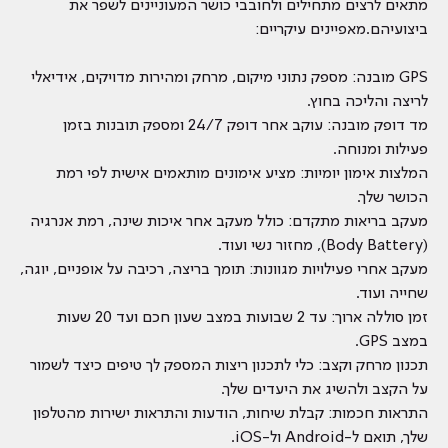
מתאים לרצים מתחילים ולחובבי כושר המעוניינים לשפר את
ביצועיהם.מאפיינים עיקריים:
GPS מובנה: מספק נתוני מיקום, מרחק ומהירות מדויקים, אידיאלי
לריצה והליכה בחוץ.
מד דופק מובנה: עוקב אחר דופק 24/7 ומספק תובנות בזמן
פעילות ומנוחה.
המלצות אימון יומיות: מציע אימונים מותאמים אישית לפי רמת
הכושר שלך.
מעקב בריאות מתקדם: כולל מעקב אחר איכות שינה, רמת אנרגיה
(Body Battery), מחזור נשי ועוד.
מעקב אחרי פעילויות מגוונות: תומך בריצה, רכיבה על אופניים, יוגה,
שחייה ועוד.
זמן סוללה ארוך: עד 2 שבועות במצב שעון חכם ועד 20 שעות
במצב GPS.
תכנון מרחק וקצב: כלי לתכנון ריצות המספק לך טיפים כיצד לשמור
על הקצב ולהשיג את היעדים שלך.
התראות חכמות: קבלת שיחות, הודעות והתראות ישירות מהטלפון
שלך, תואם ל-Android ול-iOS.