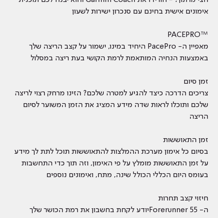
חצי מרתון? - הורידו את Garmin Coach והוא יבנה לכם תוכנית
אימונים אישית בחינם עם סנכרון ישירות לשעון
™PACEPRO
מאפיין ה- PacePro היחיד במינו, ישמור על קצב הריצה שלך
באמצעות הנחיה המותאמת לרמת הקושי בעת ריצה במסלול
זמן סיום
צריכים הדרכה כיצד להגיע למטרה שלכם? הזינו מרחק רצוי לריצה
שלכם ותוכלו לראות שדה מידע המציג את הזמן המשוער לסיום
הריצה
זמן התאוששות
בסיום כל אימון מערכת ההמלצות להתאוששות תוכל לתת לך מידע
על זמן התאוששות מומלץ על פי האימון, וזה תוך כדי התחשבות
בעומס היום הכללי הכולל שינה, מתח, ואימונים נוספים
חיזוי קצב תחרות
ה- 55 Forerunnerיודע לקחת בחשבון את רמת הכושר שלך