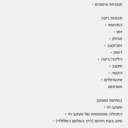
תוכניות אימונים •
תכונות ריצה
התראות •
זמן •
מרחק •
זמן/קצב •
דופק •
הליכה/ריצה •
מקצב •
הקפה •
אינטרוולים •
מטרונום
בטיחות ומעקב
מעקב חי •
התחלה אוטומטית של מעקב חי •
סיוע בעת חירום (דרך הטלפון הסלולרי) •