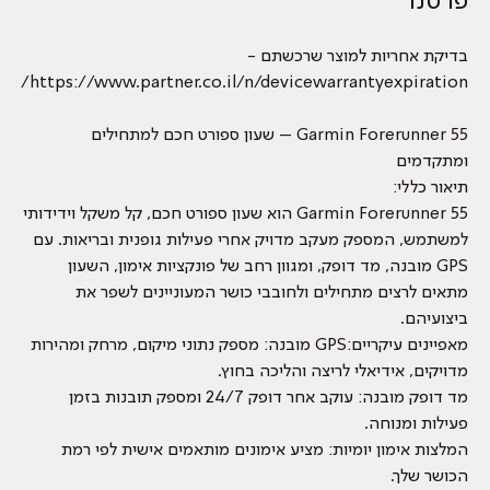
פרטנר
בדיקת אחריות למוצר שרכשתם -
https://www.partner.co.il/n/devicewarrantyexpiration/
Garmin Forerunner 55 – שעון ספורט חכם למתחילים
ומתקדמים
תיאור כללי:
Garmin Forerunner 55 הוא שעון ספורט חכם, קל משקל וידידותי
למשתמש, המספק מעקב מדויק אחרי פעילות גופנית ובריאות. עם
GPS מובנה, מד דופק, ומגוון רחב של פונקציות אימון, השעון
מתאים לרצים מתחילים ולחובבי כושר המעוניינים לשפר את
ביצועיהם.
מאפיינים עיקריים:GPS מובנה: מספק נתוני מיקום, מרחק ומהירות
מדויקים, אידיאלי לריצה והליכה בחוץ.
מד דופק מובנה: עוקב אחר דופק 24/7 ומספק תובנות בזמן
פעילות ומנוחה.
המלצות אימון יומיות: מציע אימונים מותאמים אישית לפי רמת
הכושר שלך.