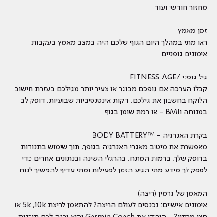
מחזור חודשי ועוד
זמן מאמץ
ראו מתי במהלך היום הגוף שלכם היה במצב מאמץ בעקבות
אימונים גופניים
גיל גופני /FITNESS AGE
קבלו הערכה אם גופכם מבוגר או צעיר יותר מגילכם בעזרת חישוב
הלוקח בחשבון את גילכם, דקות אינטנסיביות שבועיות, דופק לב
במנוחה וBMI - או רמת שומן בגוף
בקרת האנרגיה - ™BODY BATTERY
מאפשרת את מיטוב מאגרי האנרגיה בגופך, תוך שימוש בתנודות
בדופק שלך, ברמות המתח, בהרגלי השינה ובנתונים אחרים כדי
לספק לך מידע מתי הגיע הזמן לפעילות ומתי עדיף להמשיך לנוח
המאמן של גרמין (ריצה)
אימונים אישיים: נכנסים לעולם הריצה? להתאמן לריצת 5k ,10k או