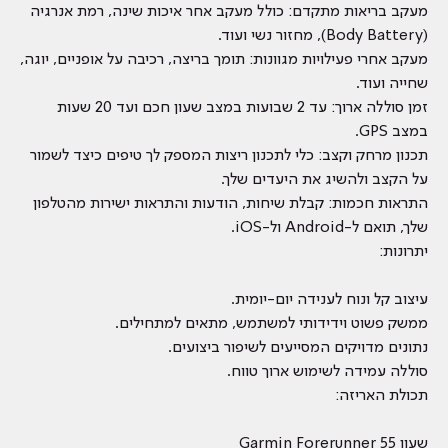
מעקב בריאות מתקדם: כולל מעקב אחר איכות שינה, רמת אנרגיה
(Body Battery), מחזור נשי ועוד.
מעקב אחרי פעילויות מגוונות: תומך בריצה, רכיבה על אופניים, יוגה,
שחייה ועוד.
זמן סוללה ארוך: עד 2 שבועות במצב שעון חכם ועד 20 שעות
במצב GPS.
תכנון מרחק וקצב: כלי לתכנון ריצות המספק לך טיפים כיצד לשמור
על הקצב ולהשיג את היעדים שלך.
התראות חכמות: קבלת שיחות, הודעות והתראות ישירות מהטלפון
שלך, תואם ל-Android ול-iOS.
יתרונות:
עיצוב קל ונוח לענידה יום-יומית.
ממשק פשוט וידידותי למשתמש, מתאים למתחילים.
נתונים מדויקים המסייעים לשיפור ביצועים.
סוללה עמידה לשימוש ארוך טווח.
תכולת האריזה:
שעון Garmin Forerunner 55