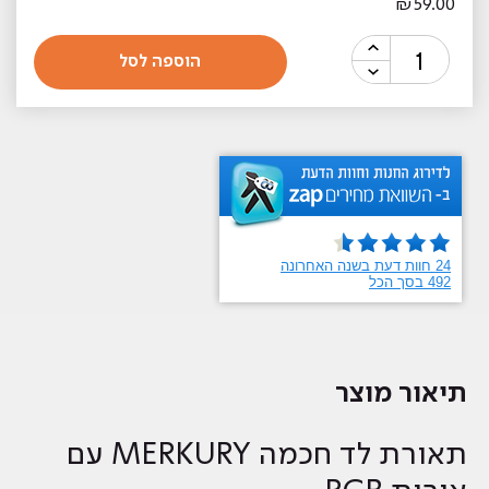
₪
59.00
כמות
הוספה לסל
של
תאורת
לד
חכמה
פס
2
מטר
RGB
-
שליטת
WIFI
תיאור מוצר
תאורת לד חכמה MERKURY עם