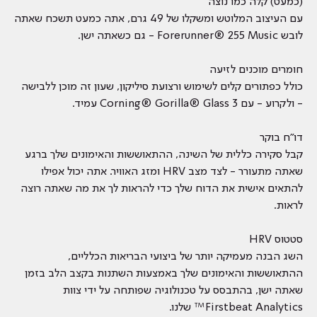
(כמעט) קלה כמו נוצה
עם העיצוב המלוטש ומשקלו של 49 גרם, אתה כמעט תשכח שאתה
לובש Forerunner® 255 Music - גם כשאתה ישן.
חומרים מוכנים לזיעה
כולל כפתורים קלים לשימוש ורצועת סיליקון, שעון זה מוכן ללבישה
- ולקרוע - עם Corning® Gorilla® Glass 3 עמיד.
דו"ח בוקר
קבל סקירה כללית של השינה, ההתאוששות והאימונים שלך ברגע
שאתה מתעורר - לצד מצב HRV ומזג האוויר. אתה יכול אפילו
להתאים אישית את הדוח שלך כדי להראות לך את מה שאתה רוצה
לראות.
סטטוס HRV
השג הבנה מעמיקה יותר של ביצועי הבריאות הכלליים,
ההתאוששות והאימונים שלך באמצעות השתנות בקצב הלב בזמן
שאתה ישן, בהתבסס על טכנולוגיה שפותחה על ידי צוות
Firstbeat Analytics™ שלנו.