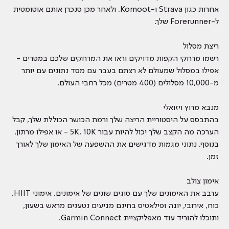
אחרות כגון Strava ו-Komoot, ולאחר מכן סנכרן אותם אוטומטית
ל-Forerunner שלך.
ריצת מסלול
רשמו מרחקי הקפות מדויקים וראו את המרחקים שלכם במטרים -
אפילו במסלול שמעולם לא רצתם בעבר עם מסד נתונים עם יותר
מ-10,000 מסלולים (400 מטרים) מכל רחבי העולם.
מנבא מרוץ ויזואלי
בהתבסס על היסטוריית הריצה שלך ורמת הכושר הכוללת שלך, קבל
הערכה מה הקצב שלך יכול להיות עבור 5K, 10K - או אפילו מרתון.
בנוסף, נתוני מגמות מדגישים את ההשפעה של האימון שלך לאורך
זמן.
אימון צולב
ערבב את האימונים שלך עם סוגים שונים של אימונים. אימוני HIIT,
כוח, אירובי, יוגה ופילאטיס בחינם מגיעים נטענים מראש בשעון,
ותוכלו להוריד עוד מאפליקציית Garmin Connect.