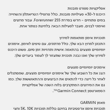
אפליקציות ספורט מובנות
היכנס ל-30+ פעילויות מובנות, כולל פרופילי הטריאתלון והשחייה
במים פתוחים - חדש בסדרת Forerunner 255. עבור מרוצים
ואימוני לבנים, מעבר לפעילות הבאה בלחיצת כפתור אחת.
תוכניות אימון מותאמות למירוץ
התכונן למרוץ הבא שלך, כולל מרתונים, עם טיפים לאימון, אימונים
יומיומיים מוצעים בהתאמה אישית ותחזיות זמן סיום. פשוט היכנס
למירוץ שלך ואנו נבנה תוכנית שתעזור לך לעמוד ביעדים שלך.
אימונים יומיומיים מוצעים
הצג את כל השבוע שלך של אימונים יומיומיים מוצעים, שמסתגלים
לאחר כל ריצה כדי להתאים את הביצועים וההתאוששות שלך, כמו
גם את המירוצים המתקרבים בלוח השנה של אפליקציית
הסמארטפון Garmin Connect™.
מאמן GARMIN
תוכניות אימון אדפטיביות בחינם כוללות תוכניות 5K, 10K וחצי