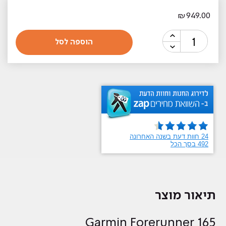
₪
949.00
כמות
הוספה לסל
של
שעון
ספורט
Garmin
Forerunner
165
010-
02863-
20
גרמין
שחור
תיאור מוצר
Garmin Forerunner 165