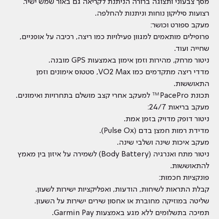
מסך צבעוני ותצוגה ברורה הניתנת לקריאה גם באור שמש ישיר.
רצועות סיליקון נוחות וניתנות להחלפה.
מעקב ספורט וכושר:
פרופילים מותאמים למגוון פעילויות כמו ריצה, רכיבה על אופניים,
שחייה ועוד.
ניטור מרחק, מהירות וזמן אימון באמצעות GPS מובנה.
מדדי ריצה מתקדמים כמו VO2 Max, סטטוס אימונים וזמן
התאוששות.
תכונת PacePro™ למעקב אחרי קצב מושלם בתחרויות ואימונים.
מעקב בריאות 24/7:
ניטור דופק מדויק בזמן אמת.
מדידת רמות חמצן בדם (Pulse Ox).
מעקב איכות שינה ושלבי שינה.
ניטור מתח ואנרגיה (Body Battery) לשמירה על איזון בין מאמץ
להתאוששות.
פונקציות חכמות:
קבלת התראות לשיחות, הודעות, ואפליקציות ישירות לשעון.
שליטה במוזיקה מחוברת או אחסון שירים ישירות על השעון.
תמיכה בתשלומים ללא מגע באמצעות Garmin Pay.