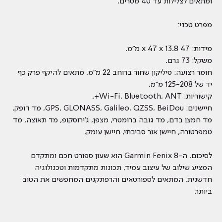
ומתאים לצלילות עד 40 מטרים.
מפרט טכני:
מידות: 47 x 47 x 13.8 מ"מ.
משקל: 73 גרם.
חומר רצועה: סיליקון שחור ברוחב 22 מ"מ, מתאים להיקף פרק כף
יד של 125-208 מ"מ.
קישוריות: Wi-Fi, Bluetooth, ANT+.
חיישנים: GPS, GLONASS, Galileo, QZSS, BeiDou, מד דופק,
מד חמצן בדם, מד גובה ברומטרי, מצפן, ג'ירוסקופ, מד תאוצה, מד
טמפרטורה, חיישן אור סביבתי, חיישן עומק.
לסיכום, ה-Garmin Fenix 8 הוא שעון ספורט חכם ומתקדם
המציע שילוב של עיצוב עמיד, תכונות מתקדמות וטכנולוגיה
חדשנית, המתאים לספורטאים והרפתקנים המחפשים את הטוב
ביותר.