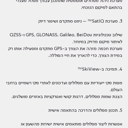
מערכת ניהול מסלולים אוטומטית שתתכנן עבורך מסלול מעגלי
בהתאם למיקום הנוכחי.
3. מערכת SatIQ™ – ניווט מתקדם ושיפור דיוק
שילוב טכנולוגיות GPS, GLONASS, Galileo, BeiDou ו-QZSS
לאיתור מיקום מדויק במיוחד.
מערכת חכמה מזהה את הצורך ב-GPS מתקדם ומפעילה אותו רק
במידת הצורך, כדי להאריך את חיי הסוללה.
4. תמיכה ב-SkiView™
מפות סקי ייעודיות עם מסלולים ועדכונים לאתרי סקי רשמיים ברחבי
העולם.
הצגת שמות מסלולים, דרגות קושי ואטרקציות באזורים מושלגים.
5. תכנון מסלולים והדרכה בהתאמה אישית
אפשרות ליצור מסלולים מותאמים אישית ישירות מהשעון או