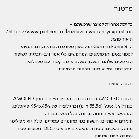
פרטנר
בדיקת אחריות למוצר שרכשתם -
https://www.partner.co.il/n/devicewarrantyexpiration/
תיאור מוצר:
ה-Garmin Fenix 8 הוא שעון ספורט חכם ומתקדם, המיועד
לספורטאים והרפתקנים המחפשים כלי אמין ורב-תכליתי לשיפור
הביצועים שלהם. השעון משלב עיצוב קשוח עם טכנולוגיה
מתקדמת, ומציע מגוון תכונות מרשימות:
תצוגה ועיצוב:
תצוגת AMOLED בהירה וחדה: השעון מצויד במסך AMOLED
בגודל 1.4 אינץ' (35.56 מ"מ) וברזולוציה של 454x454 פיקסלים,
המאפשר צפייה נוחה וברורה בכל תנאי תאורה.
חומרים איכותיים: השעון בנוי מחומרים עמידים, כולל גוף מפולימר
מחוזק בסיבים, מסגרת מטיטניום עם ציפוי DLC, וזכוכית ספיר
עמידה בפני שריטות.