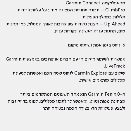
מהאפליקציה Garmin Connect.
ClimbPro – תכונה ייחודית המציגה מידע על עליות וירידות
תלולות במהלך הפעילות.
Up Ahead – הצגת נקודות ציון קרובות לאורך המסלול, כמו תחנות
מים, תחנות עזרה ראשונה ונקודות עניין.
6. ניווט בזמן אמת ושיתוף מיקום
אפשרות לשיתוף מיקום חי עם חברים או קרובים באמצעות Garmin
LiveTrack.
שילוב עם Garmin Explore לניווט שטח חכם ואפשרות לטעינת
מסלולים מותאמים אישית.
ה-Garmin Fenix 8 הוא אחד השעונים המתקדמים ביותר
מבחינת מפות וניווט, ומאפשר לך לתכנן מסלולים, לנווט בדיוק גבוה
ולבצע פעילויות חוץ בצורה חכמה ובטוחה יותר.