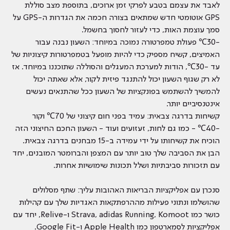
לאבד את עצמם בטבע לפרקי זמן ארוכים, בתוספת מצב סוללת
GPS אוטומטי חדש שמתאים בצורה חכמה את הגדרות ה-GPS על
סמך עוצמת האות, כדי לעזור לחסוך בחשמל.
-30℃ פעולת טמפרטורה נמוכה במיוחד: השעון נבנה עבור
האמיצים, קשיח מספיק כדי להיות מופעל בטמפרטורות קיצוניות של
עד -30℃, הודות למערכת המעגלים והסוללה שתוכננו במיוחד. אז
לא רק שגוף השעון יכול להתנגד פיזית לקור, אלא שאתה יכול
להמשיך להשתמש בפונקציות של השעון ככל שהתנאים נעשים
אינטנסיביים יותר.
קשיחות בדרגה צבאית: עמיד בפני חום קיצוני של 70℃ וקור
-40℃ - כמו גם לחות, זעזועים ועוד - השעון החכם החיצוני הזה
הוכיח את קשיחותו על ידי עמידה ב-15 מבחנים בדרגה צבאית.
הבן את הסביבה שלך טוב יותר עם המצפן והברומטר המובנים, יחד
עם תזכורות סביבתיות ושלל תכונות שימושיות אחרות.
סנכרן עם אפליקציות הבריאות האהובות עליך: שתף מסלולים
שהושלמו ונתוני פעילות מההרפתקאות האגדיות שלך עם קהילות
כושר כמו Strava, adidas Running, Komoot ו-Relive, יחד עם
אפליקציות לסמארטפון כמו Apple Health ו-Google Fit.