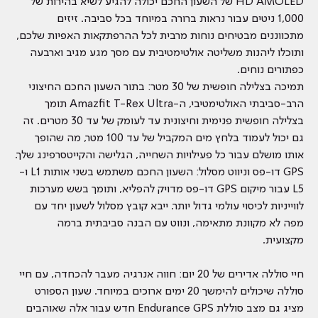
HD AMOLED של השעון החכם יכולה להגיע לשיא בהירות של
1,000 ניטים עבור נראות ברורה במיוחד בכל סביבה. זיזים
מתכווננים מבטיחים נוחות מרבית לכל ההרפתקאות האפיות שלכם,
ותוכלו ליהנות משליטה אולטימטיבית עם מסך מגע מגיב וארבעה
כפתורים נוחים.
תמיכה בצלילה חופשית של 30 מטר: בתור השעון החכם החיצוני
הרב-סביבתי האולטימטיבי, ה-Amazfit T-Rex Ultra תומך
בצלילה חופשית פנימית וחיצונית עד לעומק של עד 30 מטרים. זה
גם יכול לעמוד בלחץ מים המקביל של עד 100 מטר, מה שהופך
אותו מושלם עבור כל פעילויות השחייה, הגלישה והקייטסרפינג שלך.
GPS דו-פס וניווט מסלול: השעון החכם משתמש בשני אותות L1 ו-
L5 עבור מיקום GPS דו-פס מדויק להפליא, ותומך בשש מערכות
לווייניות לכיסוי עולמי גדול יותר. ייבא קובץ מסלול לשעון יחד עם
מפה לא מקוונת מתאימה, ונווט עם הבנה סביבתית ברמה
מקצועית.
חיי סוללה אדירים של 20 יום: חווה אנרגיה מעבר להכחדה, עם חיי
סוללה שיכולים להימשך 20 ימים ארוכים במיוחד. שעון הספורט
מציג גם מצב סוללת Endurance GPS חדש עבור אלה שאוהבים