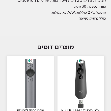
לתזכורת 5 דקות, 2 דקות ו-0 דקות לזמן סיום הפרזנטציה.
טווח הפעלה 30 מטר.
מופעל ע"י 2 סוללות AAA לא כלולות.
כולל נרתיק נשיאה.
מוצרים דומים
שלט מצגות R500s Laser
שלט רחוק ‏למצגות