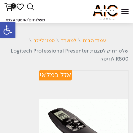
0
משלוחים/איסוף עצמי
פתח סרגל
עמוד הבית
\
למשרד
\
סמני לייזר
\
שלט רחוק ‏למצגות Logitech Professional Presenter
R800 לוגיטק
אזל במלאי