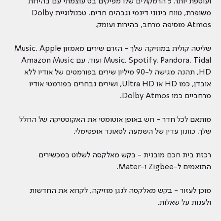
ועוטפת יותר. 5 הרמקולים שלו מפיקים בס עוצמתי עם בהירות
משופרת, טווח בינוני דינמי וגבהים חדים. טכנולוגיית Dolby
Atmos מוסיפה מרחב, בהירות ועומק.
שליטה קולית במוזיקה שלך - הזרם שירים מאמזון Music, Apple
Music, Spotify, Pandora, Tidal ועוד. עם Amazon Music
HD, תהנה מגישה ל-90 מיליון שירים בפורמטים של אודיו ללא
אובדן, כמו HD או Ultra HD, ושירים נבחרים בפורמטי אודיו
מרחביים כמו Dolby Atmos.
מותאם לכל חדר - חש באופן אוטומטי את האקוסטיקה של החלל
שלך, כוונון עדין של השמעה לסאונד אופטימלי.
רכזת בית חכם מובנית - בקש מאלקסה לשלוט במכשירים
התואמים ל-Zigbee ו-Mater.
מוכן לעזור - בקש מאלקסה לנגן מוזיקה, לקרוא את החדשות
ולענות על שאלות.