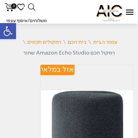
0
משלוחים/איסוף עצמי
פתח סרגל
עמוד הבית
\
בית חכם
\
רמקולים חכמים
\
רמקול חכם Amazon Echo Studio שחור
אזל במלאי