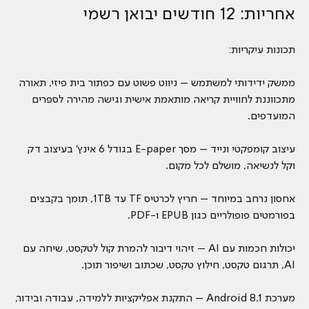
אחריות: 12 חודשים יבואן רשמי
תכונות עיקריות:
ממשק ידידותי למשתמש – ניווט פשוט עם כפתור בית פיזי, תאורה
מתכווננת לחוויית קריאה מותאמת אישית וגישה מהירה לספרים
המועדפים.
עיצוב קומפקטי ונייד – מסך E-paper בגודל 6 אינץ' בעיצוב דק
וקל לנשיאה, מושלם לכל מקום.
אחסון נרחב במיוחד – חריץ לכרטיס TF עד 1TB, תומך בקבצים
בפורמטים פופולריים כגון EPUB ו-PDF.
יכולות חכמות עם AI – זיהוי דיבור להמרת קול לטקסט, שיחה עם
AI, תרגום טקסט, חילוץ טקסט, שכתוב ושיפור תוכן.
מערכת Android 8.1 – התקנת אפליקציות ללמידה, עבודה ובידור,