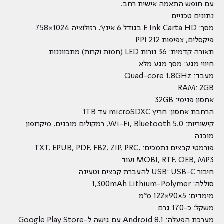
עם חופש התאמה אישית רחב.
נתונים טכניים
מסך: E Ink Carta HD בגודל 6 אינץ', רזולוציה 1024×758
פיקסלים, צפיפות 212 PPI
תאורה קדמית: 36 נורות LED (חמות וקרות) מתכווננות
חיווי מגע: מסך מגע מלא
מעבד: Quad-core 1.8GHz
RAM: ‎2GB
אחסון פנימי: ‎32GB
הרחבת אחסון: חריץ microSDXC עד ‎1TB
קישוריות: Wi-Fi, Bluetooth 5.0, רמקולים מובנים, מיקרופון
מובנה
פורמטי קבצים נתמכים: TXT, EPUB, PDF, FB2, ZIP, PRC,
MOBI, RTF, OEB, MP3 ועוד
חיבור USB: USB-C להעברת קבצים וטעינה
סוללה: ‎1,300mAh Lithium-Polymer
מימדים: ‎122×90×5 מ"מ
משקל: כ-170 גרם
מערכת הפעלה: Android 8.1 עם גישה ל-Google Play Store