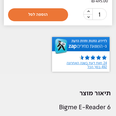
₪
495.00
כמות
הוספה לסל
של
קורא
ספרים
אנדרואיד
"Bigme
E-
Reader
6"
תיאור מוצר
Bigme E-Reader 6