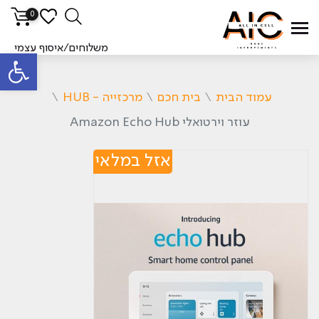
0
משלוחים/איסוף עצמי
פתח סרגל
עמוד הבית
\
בית חכם
\
מרכזייה - HUB
\
עוזר וירטואלי Amazon Echo Hub
אזל במלאי