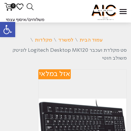
0
משלוחים/איסוף עצמי
פתח סרגל
עמוד הבית
\
למשרד
\
מקלדות
\
סט ‏מקלדת ועכבר Logitech Desktop MK120 לוגיטק
משולב חוטי
אזל במלאי