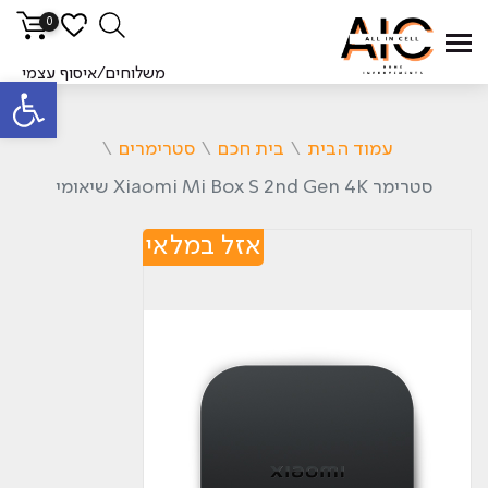
0
משלוחים/איסוף עצמי
פתח סרגל
עמוד הבית
\
בית חכם
\
סטרימרים
\
סטרימר Xiaomi Mi Box S 2nd Gen 4K שיאומי
אזל במלאי