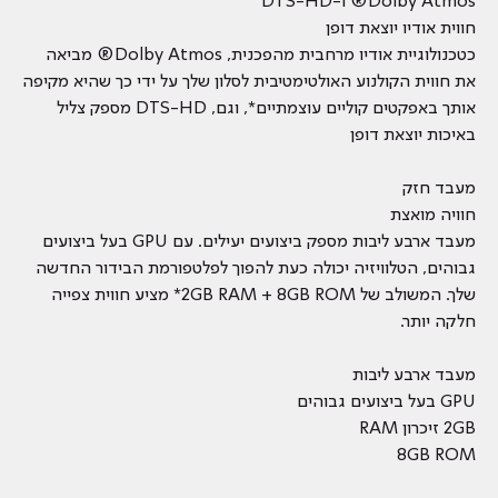
Dolby Atmos® ו-DTS-HD
חווית אודיו יוצאת דופן
כטכנולוגיית אודיו מרחבית מהפכנית, Dolby Atmos® מביאה
את חווית הקולנוע האולטימטיבית לסלון שלך על ידי כך שהיא מקיפה
אותך באפקטים קוליים עוצמתיים*, וגם, DTS-HD מספק צליל
באיכות יוצאת דופן
מעבד חזק
חוויה מואצת
מעבד ארבע ליבות מספק ביצועים יעילים. עם GPU בעל ביצועים
גבוהים, הטלוויזיה יכולה כעת להפוך לפלטפורמת הבידור החדשה
שלך. המשולב של 2GB RAM + 8GB ROM* מציע חווית צפייה
חלקה יותר.
מעבד ארבע ליבות
GPU בעל ביצועים גבוהים
2GB זיכרון RAM
8GB ROM