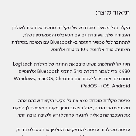
תיאור מוצר:
הקלד בכל מכשיר: סוג חדש של מקלדת מחשב אלחוטית לשולחן
העבודה שלך, שעובדת גם עם הטאבלט והסמארטפון שלך;
להתחבר לכל מכשיר התומך ב-Bluetooth עם תמיכה במקלדת
חיצונית. טווח אלחוטי: > 10 מ' טווח אלחוטי.
חיוג קל להחלפה: פשוט סובב את החוגה של מקלדת Logitech
K480 כדי לעבור הקלדה בין 3 התקני Bluetooth אלחוטיים
מחוברים, אתה יכול לעבוד עם Windows, macOS, Chrome
OS, Android ו- iPadOS
פריסת מקלדת מוכרת: מצא את כל מקשי הקיצור שבהם אתה
משתמש הכי הרבה, אבל בעיצוב חוסך מקום המאפשר לך למקם
את העכבר קרוב אליך, להגעה פחות לזרוע וליציבה טובה יותר.
עריסה משולבת: עריסה להחזיק את הטלפון או הטאבלט בדיוק