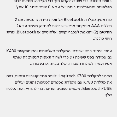
בזווית הנכונה כדי שתוכל לקרוא תוך כדי הקלדה; מתאים לרוב
הטלפונים והטאבלטים בעובי של עד 0.4 אינץ' ורוחב 10 אינץ'.
כוח אמין: מקלדת Bluetooth אלחוטית ניידת זו מגיעה עם 2
סוללות AAA מותקנות מראש שיכולות להחזיק מעמד עד 24
חודשים (2) ותואמת לעכברי קווים, אלחוטיים או Bluetooth. נורית
חיווי סוללה.
עמיד ועמיד בפני שפיכה: המקלדת האלחוטית והקומפקטית K480
גם עמידה בפני שפיכה (1) כדי לשרוד תאונות קטנות; זה שותף
אמין ועמיד לשולחן העבודה שלך בבית, או בעבודה.
שדרוג למקלדת Logitech K780: ליותר פרודוקטיביות ונוחות, נסה
את מקלדת K780 עם מקלדת מספרים לכניסות נתונים יעילים,
Bluetooth/USB, מקשים ספוגים ועריסה כדי להחזיק את הטלפון
שלך.