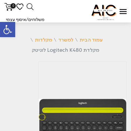
0
משלוחים/איסוף עצמי
פתח סרגל
עמוד הבית
\
למשרד
\
מקלדות
\
‏מקלדת Logitech K480 לוגיטק