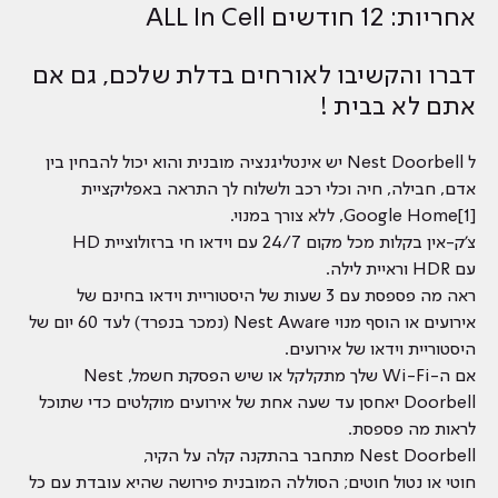
אחריות: 12 חודשים ALL In Cell
דברו והקשיבו לאורחים בדלת שלכם, גם אם
אתם לא בבית !
ל Nest Doorbell יש אינטליגנציה מובנית והוא יכול להבחין בין
אדם, חבילה, חיה וכלי רכב ולשלוח לך התראה באפליקציית
Google Home[1], ללא צורך במנוי.
צ'ק-אין בקלות מכל מקום 24/7 עם וידאו חי ברזולוציית HD
עם HDR וראיית לילה.
ראה מה פספסת עם 3 שעות של היסטוריית וידאו בחינם של
אירועים או הוסף מנוי Nest Aware (נמכר בנפרד) לעד 60 יום של
היסטוריית וידאו של אירועים.
אם ה-Wi-Fi שלך מתקלקל או שיש הפסקת חשמל, Nest
Doorbell יאחסן עד שעה אחת של אירועים מוקלטים כדי שתוכל
לראות מה פספסת.
Nest Doorbell מתחבר בהתקנה קלה על הקיר,
חוטי או נטול חוטים; הסוללה המובנית פירושה שהיא עובדת עם כל