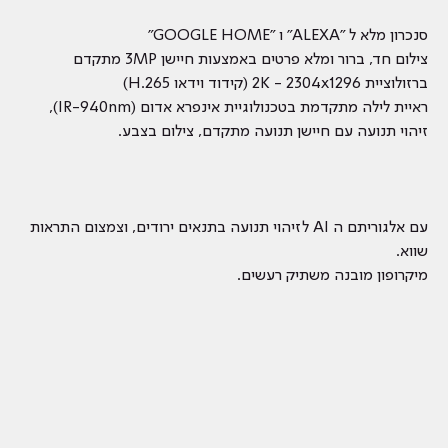
סנכרון מלא ל "ALEXA" ו "GOOGLE HOME"
צילום חד, ברור ומלא פרטים באמצעות חיישן 3MP מתקדם
ברזולוציית 2K - 2304x1296 (קידוד וידאו H.265)
ראיית לילה מתקדמת בטכנולוגיית אינפרא אדום (IR-940nm),
זיהוי תנועה עם חיישן תנועה מתקדם, צילום בצבע.
עם אלגוריתם ה AI לזיהוי תנועה בתנאים ירודים, וצמצום התראות
שווא.
מיקרופון מובנה משתיק רעשים.