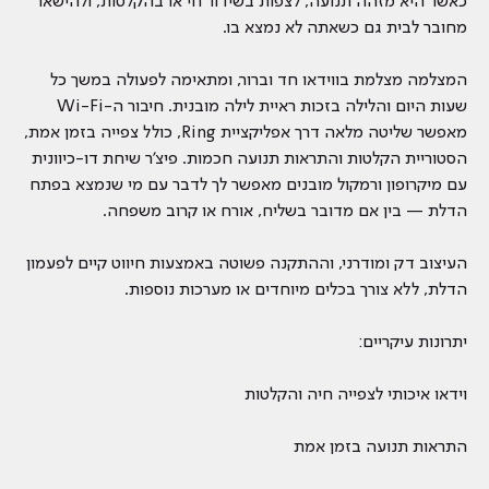
כאשר היא מזהה תנועה, לצפות בשידור חי או בהקלטות, ולהישאר
מחובר לבית גם כשאתה לא נמצא בו.
המצלמה מצלמת בווידאו חד וברור, ומתאימה לפעולה במשך כל
שעות היום והלילה בזכות ראיית לילה מובנית. חיבור ה-Wi-Fi
מאפשר שליטה מלאה דרך אפליקציית Ring, כולל צפייה בזמן אמת,
הסטוריית הקלטות והתראות תנועה חכמות. פיצ’ר שיחת דו-כיוונית
עם מיקרופון ורמקול מובנים מאפשר לך לדבר עם מי שנמצא בפתח
הדלת — בין אם מדובר בשליח, אורח או קרוב משפחה.
העיצוב דק ומודרני, וההתקנה פשוטה באמצעות חיווט קיים לפעמון
הדלת, ללא צורך בכלים מיוחדים או מערכות נוספות.
יתרונות עיקריים:
וידאו איכותי לצפייה חיה והקלטות
התראות תנועה בזמן אמת