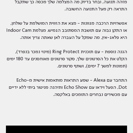
מזהה תנועה, ובחר בדיוק מה המצלמה שלך מכסה כך שתקבל
התראה רק מעל התנועה החשובה.
אפשרויות הרכבה מגוונות - מצא את הזווית המושלמת על שולחן,
או התקן גבוה עם תושבת המסתובב הגמיש. מצלמת Indoor Cam
היא פלאג-אין, מה שמקל על העברה לאן שאתה צריך אותה.
הגנה נוספת - עם תוכנית Ring Protect (מינוי נמכר בנפרד),
הקלט את כל הסרטונים שלך, סקור סרטונים מאוחסנים עד 180 ימים
(תמונות למשך 7 ימים), ושתף סרטונים.
התחבר עם Alexa - שמע התראות מותאמות אישית מ-Echo
Dot, הפעל וידאו עם Echo Show ותיהנה מניטור ביתי ללא ידיים
עם מכשירים נבחרים התומכים באלקסה.