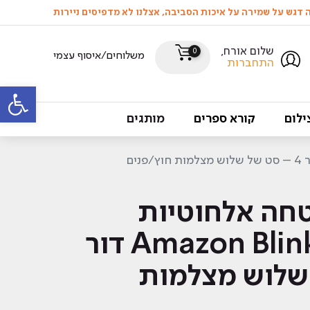
שלום אורח,
0
משלוחים/איסוף עצמי
התחברות
פתח סרגל
ילום
קורא ספרים
מותגים
חה אלחוטיות
Amazon Blink Outdoor דור
 שלוש מצלמות