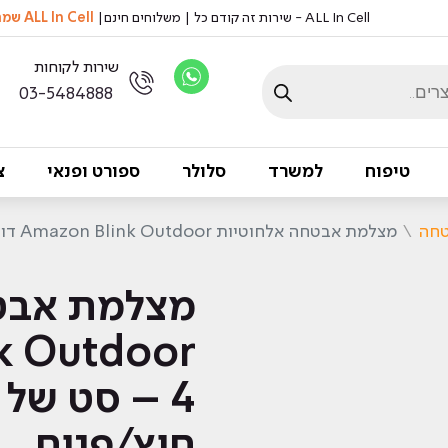
ALL In Cell - שירות זה קודם כל | משלוחים חינם|
ALL In Cell שמה דגש על שמירה על איכות הסביבה, אצלנו לא מדפיסים ניירות
שירות לקוחות
03-5484888
טיפוח
למשרד
סלולר
ספורט ופנאי
צ
טחה
\
מצלמת אבטחה אלחוטיות Amazon Blink Outdoor דור 4 – סט של שלוש מצלמות חוץ/פנים
מצלמת אבט
4 – סט של
חוץ/פנים