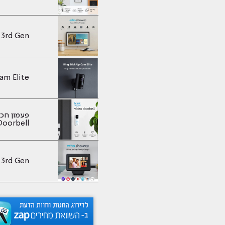
 3rd Gen
 Cam Elite
o Doorbell
 3rd Gen