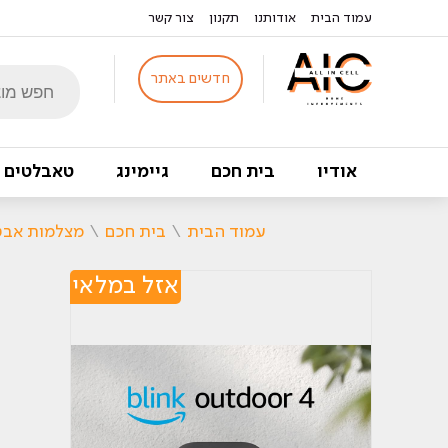
עמוד הבית
אודותנו
תקנון
צור קשר
Products
חדשים באתר
search
אודיו
בית חכם
גיימינג
טאבלטים
עמוד הבית
\
בית חכם
\
מצלמות אב
אזל במלאי