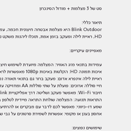
סט של 3 מצלמות + מודול הסינכרון
תיאור כללי:
Blink Outdoor היא מצלמת אבטחה חיצונית 
HD, ראיית לילה ומעקב בזמן אמת, תוכלו ליהנות משקט נפשי בכל עת ובכל מקום.
מאפיינים עיקריים:
עמידות בתנאי מזג האוויר: המצלמה מיועדת לשימוש חיצונ
איכות תמונה HD: הקלטות באיכות 1080p מאפשרות לראות בבירור פרטים קריטיים.
ראיית לילה אינפרא אדום: מעקב ברור גם בתנאי תאורה נמ
חיי סוללה ארוכים: פועלת על שתי סוללות AA ומחזיקה עד שנתיים ללא צורך בהחלפה.
חיבור Wi-Fi: מאפשר מעקב ושליטה דרך אפליקציית Blink מהטלפון הנייד.
התראות תנועה: המצלמה שולחת התראה מיידית לטלפון במ
שמע דו-כיווני: מאפשר לכם לדבר עם מבקרים או להרתיע
אחסון בענן או מקומי: אפשרות לשמירת סרטונים על גבי שירות ענ
שימושים נפוצים: