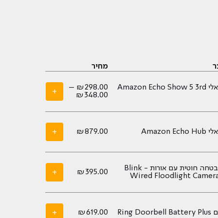
ר
מחיר
עוזר וירטואלי Amazon Echo Show 5 3rd
298.00
₪
–
+
טווח
₪
348.00
מחירים:
עד
Amazon E
879.00
₪
+
מצלמת אבטחה חוטית עם אורות - Blink
+
₪
395.00
Wired Floodlight Camera
Ring Do
619.00
₪
+