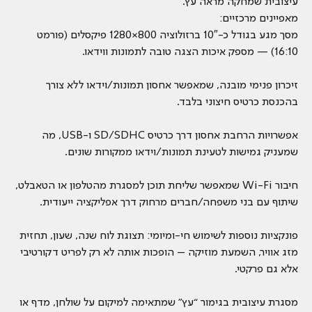
עיצובית שמחקה מראה עץ.
מאפיינים מרכזיים:
מסך מגע בגודל כ-10″ ברזולוציה ‎1280×800 פיקסלים (פורמט
16:10) — מספק איכות הצגה טובה לתמונות ווידאו.
זיכרון פנימי מובנה, שמאפשר אחסון תמונות/וידאו ללא צורך
בהכנסת כרטיס חיצוני בלבד.
אפשרויות הרחבת אחסון דרך כרטיס SD/SDHC ו-USB, מה
שמעניק גמישות לטעינת תמונות/וידאו ממקורות שונים.
חיבור Wi-Fi שמאפשר שליחת תוכן למסגרת מהטלפון או הטאבלט,
שיתוף עם בני משפחה/חברים מרחוק דרך אפליקציה ייעודית.
פונקציות נוספות לשימוש חי-ומיומי: תצוגת לוח שנה, שעון, תחזית
מזג אוויר, השמעת מוזיקה – הופכות אותה לא רק לפריט דקורטיבי
אלא גם פרקטי.
מסגרת עיצובית בגימור “עץ” שמתאימה למיקום על שולחן, מדף או