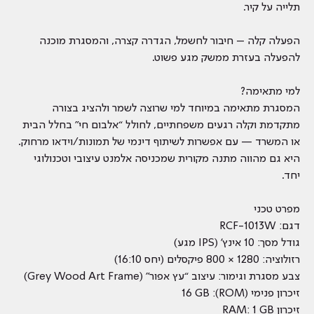
תלייה על קיר.
הפעלה קלה – חיבור לחשמל, הגדרה קצרה, והמסגרת מוכנה
להפעלה בעזרת ממשק מגע פשוט.
למי מתאימה?
המסגרת מתאימה במיוחד למי שרוצה לשמר ולהציג בצורה
מתקדמת וקלה רגעים משפחתיים, לחולל “אלבום חי” בחלל הבית
או המשרד — עם אפשרות לשיתוף דינמי של תמונות/וידאו מרחוק.
היא גם מהווה מתנה מקורית שמכניסה אלמנט עיצובי וטכנולוגי
יחד.
מפרט טכני
דגם: RCF-1013W
גודל מסך: 10 אינץ’ (IPS מגע)
רזולוציה: 1280 × 800 פיקסלים (יחס 16:10)
צבע מסגרת וגימור: עיצוב “עץ אפור” (Grey Wood Art Frame)
זיכרון פנימי (ROM): 16 GB
זיכרון RAM: 1 GB