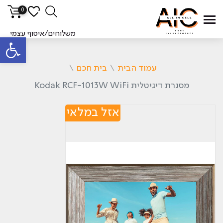
0
משלוחים/איסוף עצמי
פתח סרגל
עמוד הבית
\
בית חכם
\
מסגרת דיגיטלית Kodak RCF-1013W WiFi
אזל במלאי