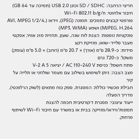
חריצי הרחבה: SD / SDHC וכונן USB 2.0 (תמיכה עד 64 GB)
חיבור אלחוטי: Wi-Fi ‎802.11 b/g/n
פורמטי קבצים נתמכים: תמונה (JPEG), וידאו (AVI, MPEG 1/2/4,
MJPEG, H.264) ושמע (MP3, WMA)
פונקציות נוספות: הצגת לוח שנה, שעון, תחזית מזג אוויר, אפקטי
מעבר סלייד-שואו, מוזיקת רקע
מידות: כ-28.9 ס״מ (אורך) × 20.7 ס״מ (רוחב) × 5.0 ס״מ (עומק)
משקל: כ-720 גרם
מתח חשמל: כניסת AC 110-240 V / יציאה 5 V-2 A
מצב הצבה: ניתן לשימוש בשילוב עם מעמד שולחני או תלייה על
קיר
חבילת מכשיר כוללת: המסגרת, ספק כוח מתאים (לשוק הרלוונטי),
מדריך הפעלה
ייעוד עיצובי: מסגרת דקורטיבית חכמה להצגת
תמונות/וידאו/מוזיקה בבית או במשרד עם חיבור Wi-Fi לשיתוף
מרחוק.