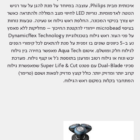
איכותית מבית Philips, עוצבה במיוחד על מנת להגן על עור רגיש
הנוטה לאדמומיות. נוריות LED לחיווי מצב הסוללה ולהתראה כאשר
יש צורך בניקוי המכונה, החלפת ראש גילוח או טעינה. טבעות נוחות
בציפוי microbead ייחודי להקטנת החיכוך – מחליקות ללא מאמץ
על פני העור. ראש גילוח בטכנולוגיית Dynamicflex Technology
נע ב-5 כיוונים שונים בו זמנית על מנת להתאים לכל קימורי הפנים
לגילוח חלק ומושלם. איטום Aqua Tech מאפשר בחירה בין גילוח
יבש ונוח או גילוח רטוב ומרענן בתוספת ג’ל או קצף גילוח. מערכת
סכיני Dual-Blade עם פטנט Super Life & Cut שמאפשרת גילוח
קרוב יותר ומדויק יותר. כולל קוצץ מדויק לפאות ושפם (טרימר)
המתחבר בקלות במקום ראש הגילוח.