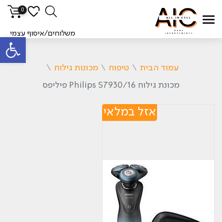
0
משלוחים/איסוף עצמי
פתח סרגל
עמוד הבית
\
טיפוח
\
מכונות גילוח
\
מכונת גילוח Philips S7930/16 פיליפס
אזל במלאי