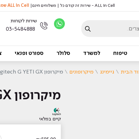
ALL In Cell - שירות זה קודם כל | משלוחים חינם|
ALL In Cell שמה דגש על שמירה על איכות הסביבה, אצלנו לא מדפיסים ניירות
שירות לקוחות
03-5484888
טיפוח
למשרד
סלולר
ספורט ופנאי
צ
ד הבית
\
גיימינג
\
מיקרופונים
\
מיקרופון Logitech G YETI GX
מיקרופון Logitech G YETI GX
קיים במלאי
כ