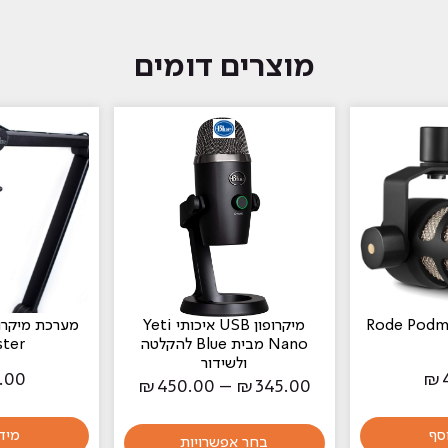
מוצרים דומים
מיקרופון USB איכותי Yeti
מערכת מיקרופ
Nano מבית Blue להקלטה
ster
ולשידור
.00
₪
טווח
₪
450.00
–
₪
345.00
מחירים:
סף
מיד
בחר אפשרויות