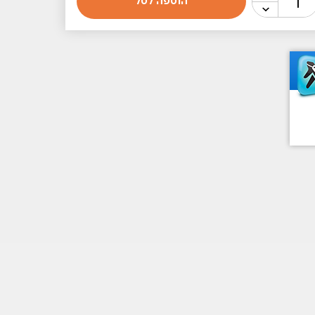
הוספה לסל
ל
יקרופון
Logitec
YET
G