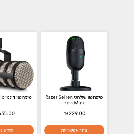
‏מיקרופון שולחני Razer Seiren
‏מיקרופון דינמי Rode Podmic
Mini רייזר
435.00
₪
229.00
בחר אפשרויות
מידע נו