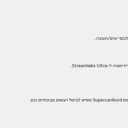
מתאים במיוחד לשידורי גיימינג, סטרימינג (Twitch, YouTube), פודקאסטים והקלטות מקצועיות במחשב (Windows/Mac). הדפוס Supercardioid מסייע לביטול רעשים סביבתיים כגון