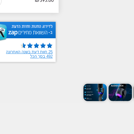
₪
595.00
ש
מ
h
G
I
X