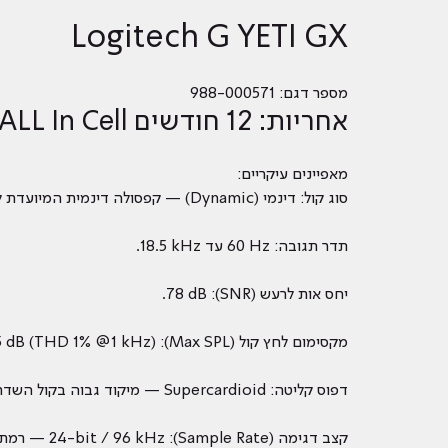
Logitech G YETI GX
מספר דגם: 988-000571
אחריות: 12 חודשים ALL In Cell
מאפיינים עיקריים:
סוג קול: דינמי (Dynamic) — קפסולה דינמית המיועדת להפחתת רעשי סביבה ולשימוש איכותי בשידורים.
תדר תגובה: ‎60 Hz עד ‎18.5 kHz.
יחס אות לרעש (SNR): ‎78 dB.
מקסימום לחץ קול (Max SPL): ‎135 dB (THD 1% @1 kHz).
דפוס קליטה: Supercardioid — מיקוד גבוה בקול השדר/משתמש תוך דיכוי רעשי צד.
קצב דגימה (Sample Rate): ‎24-bit / ‎96 kHz — רמת איכות גבוהה לשידור והקלטה.