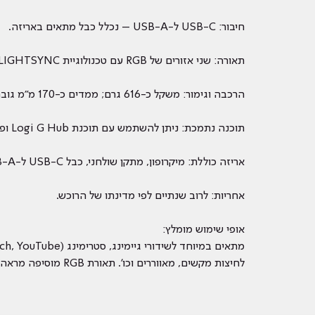
חיבור: USB-C ל-USB-A – נכלל כבל מתאים באריזה.
תאורה: שני אזורים של RGB עם טכנולוגיית LIGHTSYNC – מאפשר התאמת צבעים/אפקטים סביבתיים.
הרכבה וגימור: משקל כ-616 גרם; ממדים כ-170 מ"מ גובה, 100 מ"מ רוחב, 100 מ"מ עומק; מגיע עם מתקן שולחני נשלף וכן מתאם לבום־ארם/חצובה.
תוכנה נתמכת: ניתן להשתמש עם תוכנת Logi G Hub ופיצ’רים של Blue VO!CE לסינון קליפים, הגבלת רעש, הגברה חכמה ועוד.
אריזה כוללת: מיקרופון, מתקן שולחני, כבל USB-C ל-USB-A (2 מטר), מתאם לבום-ארם/חצובה (⅝″ ו-⅜″), מדריך משתמש, קוד רידימציה ל-Streamlabs Ultra.
אחריות: לרוב שנתיים לפי מדינתו של הרוכש.
אופי שימוש מומלץ:
לחיצות מקשים, מאווררים וכו'. תאורת RGB מוסיפה מראה מקצועי ומתאים לסביבת סטרימינג מודרנית.