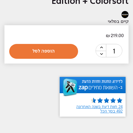
Edition + Colorsoft
קיים במלאי
₪
219.00
כמות
הוספה לסל
של
מטען
אלחוטי
קינדל
Anker
Wireless
Charging
Dock
for
Kindle
Paperwhite