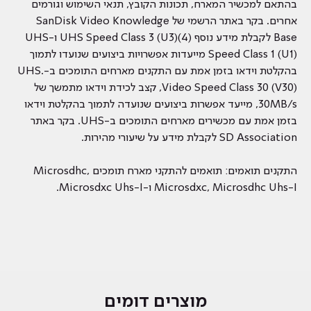
בהתאם למכשיר המארח, תכונות הקובץ, תנאי השימוש וגורמים
אחרים. בקר באתר הרשמי של SanDisk Video Knowledge
Base לקבלת מידע נוסף (4)UHS Speed ​​Class 3 (U3) ו-UHS
Speed ​​Class 1 (U1) מייעדות אפשרויות ביצועים שנועדו לתמוך
בהקלטת וידאו בזמן אמת עם התקנים מארחים התומכים ב-UHS.
Video Speed ​​Class 30 (V30), קצב לכידת וידאו מתמשך של
30MB/s, מייעד אפשרות ביצועים שנועדה לתמוך בהקלטת וידאו
בזמן אמת עם מכשירים מארחים התומכים ב-UHS. בקר באתר
SD Association לקבלת מידע על שיעורי מהירות.
התקנים תואמים: תואמים להתקני מארח תומכים Microsdhc,
Microsdxc, Microsdhc Uhs-I ו-Microsdxc Uhs-I.
מוצרים דומים