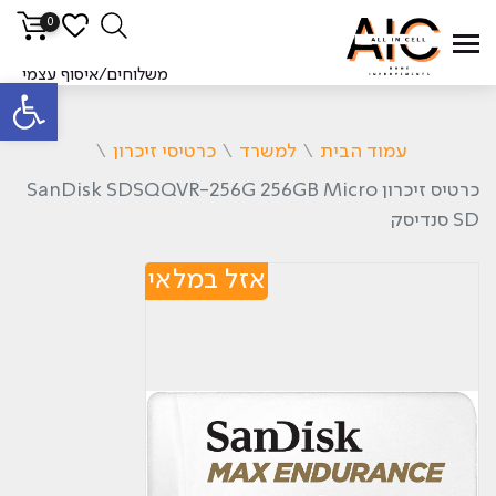
0
משלוחים/איסוף עצמי
פתח סרגל
עמוד הבית
\
למשרד
\
כרטיסי זיכרון
\
כרטיס זיכרון SanDisk SDSQQVR-256G 256GB Micro
SD סנדיסק
אזל במלאי