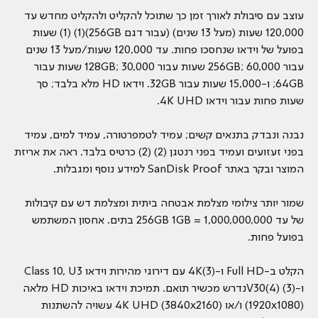
עוצב עם סיבולת לאורך זמן כך שתוכל להקליט ולהקליט מחדש עד
120,000 שעות (מעל 13 שנים) (עבור דגם 256GB)(1) (1) שעות
בפועל של וידאו שנחסכו פחות. עד 120,000 שעות/מעל 13 שנים
עבור 256GB; 60,000 שעות עבור 128GB; 30,000 שעות עבור
64GB; ו-15,000 שעות עבור 32GB. וידאו HD מלא בלבד; סך
שעות פחות עבור וידאו 4K UHD.
נבנה ונבדק בתנאים קשים; עמיד לטמפרטורה, עמיד למים, עמיד
בפני זעזועים ועמיד בפני רנטגן (2) (2) כרטיס בלבד. ראה את אריזת
המוצר ובקר באתר SanDisk Proof למידע נוסף ומגבלות.
שמור יותר צילומי מצלמת אבטחה ביתית ומצלמת דש עם קיבולות
של עד 256GB 1GB = 1,000,000,000 בתים. אחסון המשתמש
בפועל פחות.
הקלט ב-Full HD ו-4K(3) עם דירוגי מהירות וידאו Class 10, U3
ו-V30(4) (3)נדרש מכשיר תואם. תמיכת וידאו באיכות HD מלאה
(1920x1080) ו/או 4K UHD (3840x2160) עשויה להשתנות