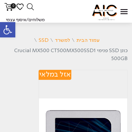
0
משלוחים/איסוף עצמי
פתח סרגל
עמוד הבית
\
למשרד
\
SSD
\
כונן SSD פנימי Crucial MX500 CT500MX500SSD1
500GB
אזל במלאי