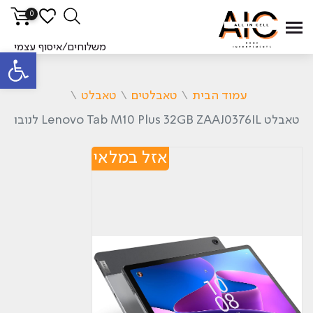
0
משלוחים/איסוף עצמי
פתח סרגל
עמוד הבית
\
טאבלטים
\
טאבלט
\
טאבלט Lenovo Tab M10 Plus 32GB ZAAJ0376IL לנובו
אזל במלאי