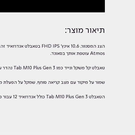
תיאור מוצר:
Atmos עוטפת אותך בסאונד.
טאבלט קל משקל ונייד כמו Tab M10 Plus Gen 3 נהדר עבור מחקר ופרויקטים של סטודנטים, עובד עם אפליקציית Lenovo Instant Memo כדי להפוך את הקלט על המסך לפשוט.
שמור על מיקוד עם מצב קריאה סוחף, שמקל על הפעלת מסך 
הטאבלט Tab M10 Plus Gen 3 כולל אנדרואיד 12 עבור כל התכונות העדכניות ביותר ושלוש שנים של אבטחה ועדכונים אחרים.