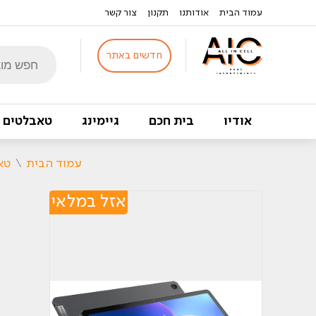
עמוד הבית
אודותנו
תקנון
צור קשר
Products
חדשים באתר
search
אודיו
בית חכם
גיימינג
טאבלטים
עמוד הבית
\
טא
אזל במלאי