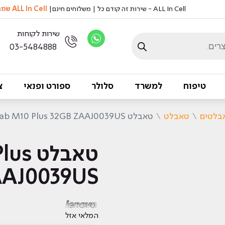
ALL In Cell - שירות זה קודם כל | משלוחים חינם|
ALL In Cell שמה דגש על שמירה על איכות הסביבה, אצלנו לא מדפיסים ניירות
שירות לקוחות
03-5484888
טיפוח
למשרד
סלולר
ספורט ופנאי
צ
בלטים
\
טאבלט
\
טאבלט Lenovo Tab M10 Plus 32GB ZAAJ0039US לנובו
טאבל
B ZAAJ0039US
המלאי אזל