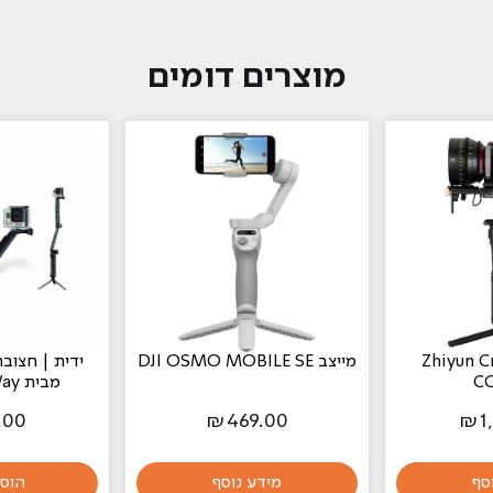
מוצרים דומים
Zhiyun Cran
מייצב DJI OSMO MOBILE SE
ידית | חצובה
C
מבית GoPro 3-Way
.00
₪
469.00
₪
1
סף
מידע נוסף
הוס