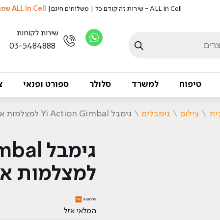
ALL In Cell - שירות זה קודם כל | משלוחים חינם|
ALL In Cell שמה דגש על שמירה על איכות הסביבה, אצלנו לא מדפיסים ניירות
שירות לקוחות
03-5484888
טיפוח
למשרד
סלולר
ספורט ופנאי
צ
ית
\
צילום
\
גימבלים
\
גימבל Yi Action Gimbal למצלמות אקסטרים
גימבל 
למצלמות א
המלאי אזל