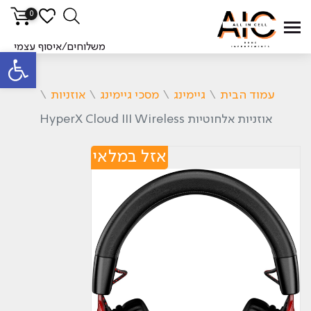
0
משלוחים/איסוף עצמי
פתח סרגל
עמוד הבית
\
גיימינג
\
מסכי גיימינג
\
אוזניות
\
אוזניות ‏אלחוטיות HyperX Cloud III Wireless
אזל במלאי