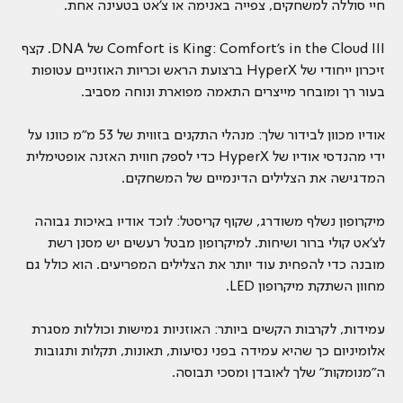
חיי סוללה למשחקים, צפייה באנימה או צ'אט בטעינה אחת.
Comfort is King: Comfort's in the Cloud III של DNA. קצף
זיכרון ייחודי של HyperX ברצועת הראש וכריות האוזניים עטופות
בעור רך ומובחר מייצרים התאמה מפוארת ונוחה מסביב.
אודיו מכוון לבידור שלך: מנהלי התקנים בזווית של 53 מ"מ כוונו על
ידי מהנדסי אודיו של HyperX כדי לספק חווית האזנה אופטימלית
המדגישה את הצלילים הדינמיים של המשחקים.
מיקרופון נשלף משודרג, שקוף קריסטל: לוכד אודיו באיכות גבוהה
לצ'אט קולי ברור ושיחות. למיקרופון מבטל רעשים יש מסנן רשת
מובנה כדי להפחית עוד יותר את הצלילים המפריעים. הוא כולל גם
מחוון השתקת מיקרופון LED.
עמידות, לקרבות הקשים ביותר: האוזניות גמישות וכוללות מסגרת
אלומיניום כך שהיא עמידה בפני נסיעות, תאונות, תקלות ותגובות
ה"מנומקות" שלך לאובדן ומסכי תבוסה.