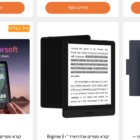
מידע נוסף
מ
אזל במלאי
ד "7 צבעוני –
קורא ספרים אנדרואיד "Bigme E-