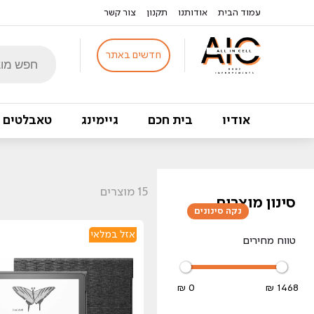
עמוד הבית
אודותנו
תקנון
צור קשר
Products
חדשים באתר
search
אודיו
בית חכם
גיימינג
טאבלטים
15
מוצרים
סינון מוצרים
נקה סינונים
אזל במלאי
טווח מחירים
0 ₪
1468 ₪