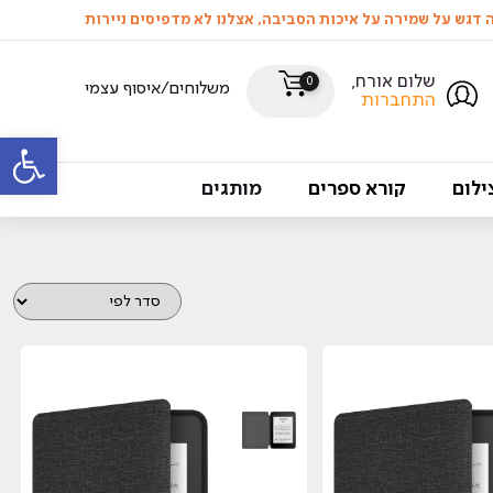
שלום אורח,
0
משלוחים/איסוף עצמי
התחברות
פתח סרגל
ילום
קורא ספרים
מותגים