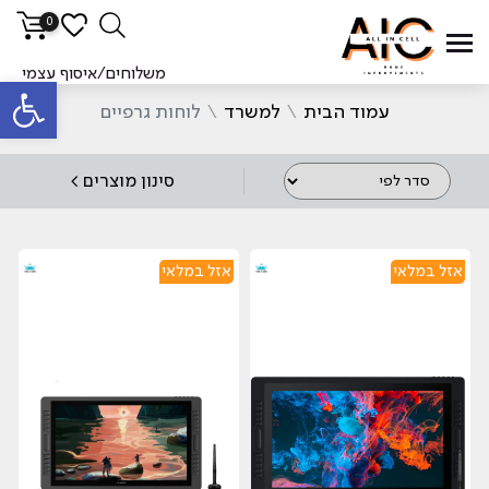
0
סינ
משלוחים/איסוף עצמי
פתח סרגל
עמוד הבית
\
למשרד
\
לוחות גרפיים
סינון מוצרים >
אזל במלאי
אזל במלאי