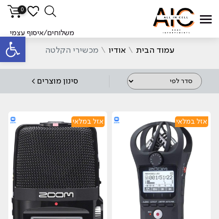
0
סינ
משלוחים/איסוף עצמי
פתח סרגל
עמוד הבית
\
אודיו
\
מכשירי הקלטה
סינון מוצרים >
אזל במלאי
אזל במלאי