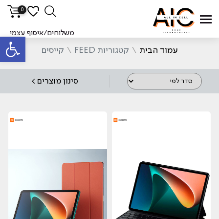
0
סינ
משלוחים/איסוף עצמי
פתח סרגל
עמוד הבית
\
קטגוריות FEED
\
קייסים
סינון מוצרים >