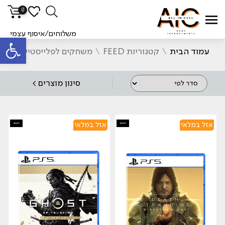
0
סינ
משלוחים/איסוף עצמי
פתח סרגל
עמוד הבית
\
קטגוריות FEED
\
משחקים לפלייסטיישן
סינון מוצרים >
אזל במלאי
אזל במלאי