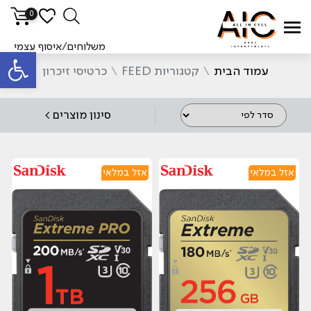
0
סינ
משלוחים/איסוף עצמי
פתח סרגל
עמוד הבית
\
קטגוריות FEED
\
כרטיסי זיכרון
סינון מוצרים >
אזל במלאי
אזל במלאי